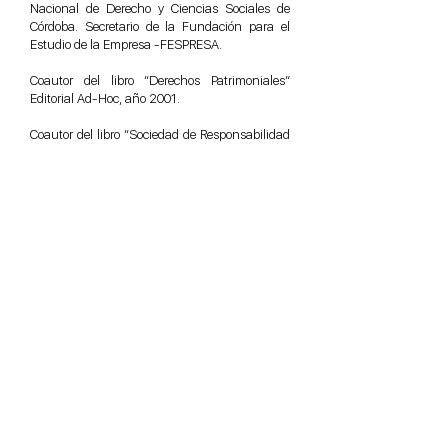
Nacional de Derecho y Ciencias Sociales de
Córdoba. Secretario de la Fundación para el
Estudio de la Empresa -FESPRESA.
Coautor del libro “Derechos Patrimoniales”
Editorial Ad-Hoc, año 2001.
Coautor del libro “Sociedad de Responsabilidad
Limitada” Editorial Advocatus, año 2003.
Autor de diferentes artículos sobre su
especialidad publicados en Jurisprudencia
Argentina, Doctrina Judicial, Ed. La Ley, Diario
Comercio y Justicia (Córdoba), Ensayos de
Derecho Empresario (Ed. Fundación para el
Estudio de la Empresa y Academia Nacional de
Derecho y Ciencias Sociales de Córdoba).
+54 9 (351) 5709808
Tucumán 26, 2º y 8º Piso - X5000JSB -
Córdoba, Argentina